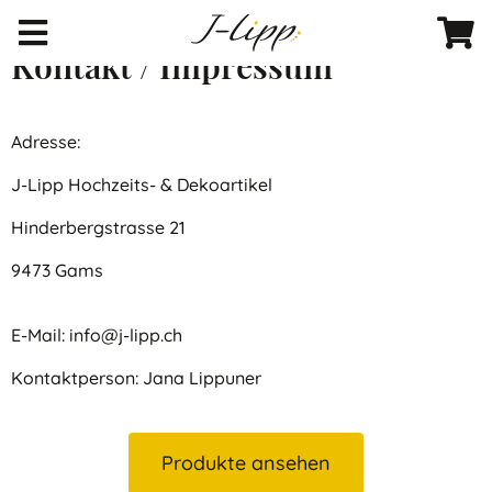
Über uns
Kontakt / Impressum
Produkte
Adresse:
Kontakt
J-Lipp Hochzeits- & Dekoartikel
Warenkorb
(
0
)
Hinderbergstrasse 21
9473 Gams
E-Mail: info@j-lipp.ch
Kontaktperson: Jana Lippuner
Produkte ansehen